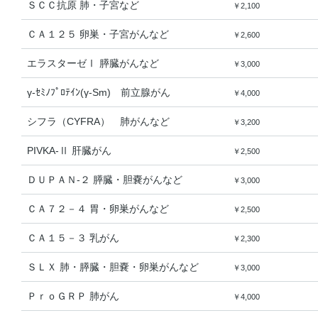
ＳＣＣ抗原 肺・子宮など
￥2,100
ＣＡ１２５ 卵巣・子宮がんなど
￥2,600
エラスターゼⅠ 膵臓がんなど
￥3,000
γ-ｾﾐﾉﾌﾟﾛﾃｲﾝ(γ-Sm) 前立腺がん
￥4,000
シフラ（CYFRA） 肺がんなど
￥3,200
PIVKA-Ⅱ 肝臓がん
￥2,500
ＤＵＰＡＮ-２ 膵臓・胆嚢がんなど
￥3,000
ＣＡ７２－４ 胃・卵巣がんなど
￥2,500
ＣＡ１５－３ 乳がん
￥2,300
ＳＬＸ 肺・膵臓・胆嚢・卵巣がんなど
￥3,000
ＰｒｏＧＲＰ 肺がん
￥4,000