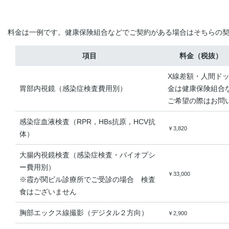
料金は一例です。健康保険組合などでご契約がある場合はそちらの
項目
料金（税抜）
X線差額・人間ド
胃部内視鏡（感染症検査費用別）
金は健康保険組合
ご希望の際はお問
感染症血液検査（RPR，HBs抗原，HCV抗
￥3,820
体）
大腸内視鏡検査（感染症検査・バイオプシ
ー費用別）
￥33,000
※霞が関ビル診療所でご受診の場合 検査
食はございません
胸部エックス線撮影（デジタル２方向）
￥2,900