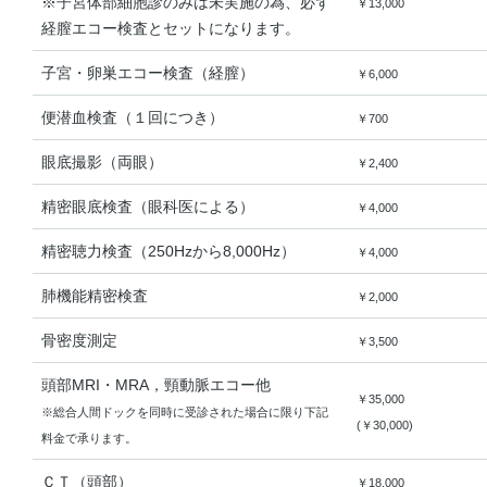
※子宮体部細胞診のみは未実施の為、必ず
￥13,000
経膣エコー検査とセットになります。
子宮・卵巣エコー検査（経膣）
￥6,000
便潜血検査（１回につき）
￥700
眼底撮影（両眼）
￥2,400
精密眼底検査（眼科医による）
￥4,000
精密聴力検査（250Hzから8,000Hz）
￥4,000
肺機能精密検査
￥2,000
骨密度測定
￥3,500
頭部MRI・MRA，頸動脈エコー他
￥35,000
※総合人間ドックを同時に受診された場合に限り下記
(￥30,000)
料金で承ります。
ＣＴ（頭部）
￥18,000