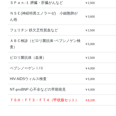
ＳＰａｎ-１ 膵臓・肝臓がんなど
￥2,500
ＮＳＥ(神経特異エノラーゼ) 小細胞肺が
￥3,600
ん他
フェリチン 鉄欠乏性貧血など
￥2,500
ＡＢＣ検診（ピロリ菌抗体･ペプシノゲン検
￥5,000
査）
ピロリ菌抗体（血液）
￥2,500
ペプシノーゲンⅠ/Ⅱ
￥4,000
HIV AIDSウィルス検査
￥5,000
NT-proBNP 心不全などの早期発見
￥4,000
ＴＳＨ・ＦＴ３・ＦＴ４（甲状腺セット）
￥8,100