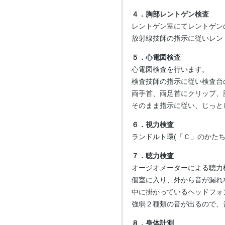
４．胸部レントゲン検査
レントゲン室にてレントゲン
放射線技師の指示に従いレン
５．心電図検査
心電図検査を行います。
検査技師の指示に従い検査台
両手首、両足首にクリップ、
そのまま指示に従い、じっと
６．視力検査
ランドルト環(「Ｃ」のかた
７．聴力検査
オージオメーターによる聴力
個室に入り、外から音が漏れ
中に掛かっているヘッドフォ
強弱２種類の音が出るので、
８．身体計測